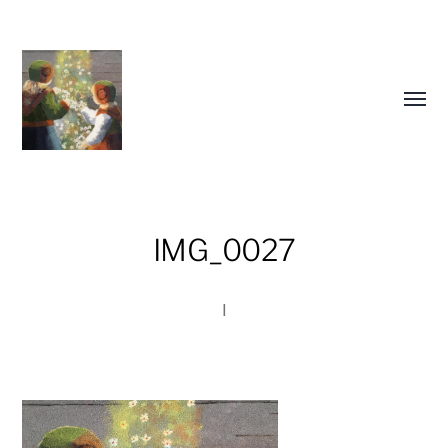
Slå
på/av
meny
IMG_0027
I
susandahlberg.se