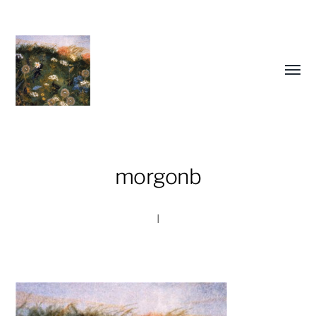
Slå
på/av
meny
morgonb
I
susandahlberg.se