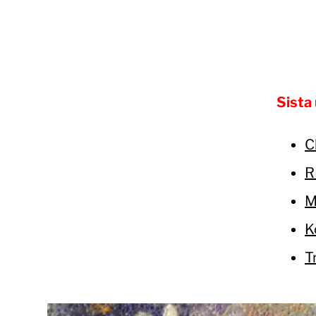
Sista
C
R
M
K
T