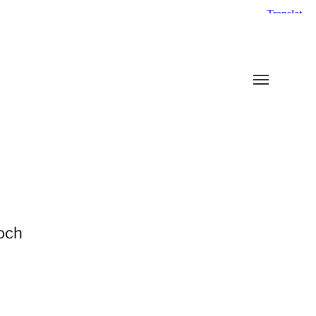
Slå
på/av
meny
och