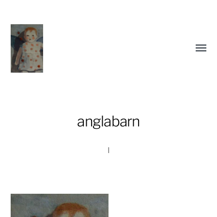
Slå
på/av
meny
anglabarn
I