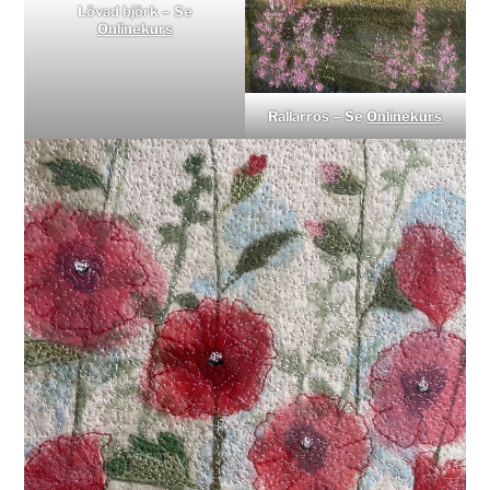
Lövad björk – Se
Onlinekurs
Rallarros – Se
Onlinekurs