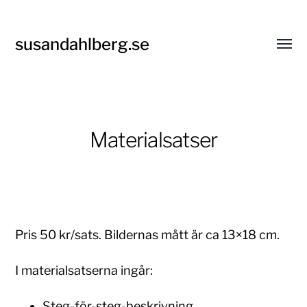
susandahlberg.se
Slå
på/av
meny
Materialsatser
Pris 50 kr/sats. Bildernas mått är ca 13×18 cm.
I materialsatserna ingår:
Steg-för-steg-beskrivning