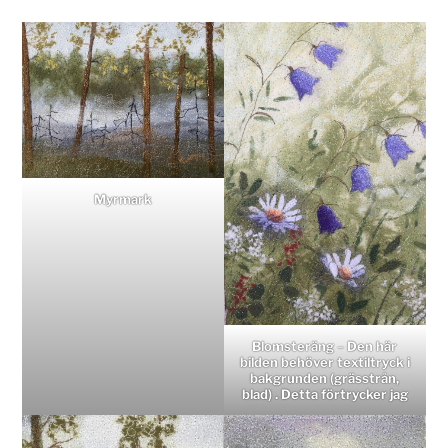
Myrmark
Blomsteräng
–
Den här
bilden behöver textiltryck i
bakgrunden (grässtrån,
blad) . Detta förtrycker jag