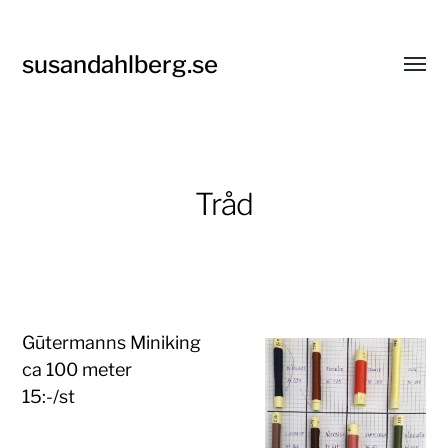
susandahlberg.se
Slå
på/av
meny
Tråd
Gūtermanns Miniking
ca 100 meter
15:-/st